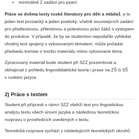
minimálně 2 zadání pro psaní.
Práce se dvěma texty ruské literatury pro děti a mládež
, a to
jeden text prozaický a jeden poetický, včetně souvisejících zadání
pro předtextovou, přitextovou a potextovou práci žáků s výstupem
do produkce. V případě, že by se studentovi nepodařilo vyhledat
vhodný text spojený s vylosovaným tématem, může požádat
předsedu komise o tvorbu materiálu mimo vylosované téma.
Zpracovaný materiál bude student při SZZ prezentovat a
obhajovat z pohledu lingvodidaktické teorie i praxe na ZŠ či SŠ
v ruském jazyce.
2) Práce s textem
Student při přípravě v rámci SZZ obdrží text pro lingvistickou
analýzu textu všech úrovní jazyka a následnou teoretickou
rozpravu o prostředcích uvedených v textu.
Teoretická rozprava vychází z následujících teoretických okruhů: