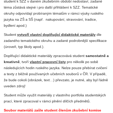
student k SZZ v daném zkušebním období nedostaví, zadané
téma zůstává stejné i pro další přihlášení k SZZ. Tematické
okruhy odpovídají probíraným tématům v rámci výuky ruského
jazyka na ZŠ a SŠ (např. nakupování, stravování, tradice,
bydlení apod.)
Student
vytvoří vlastní doplňující didaktické materiály
dle
zadaného tematického okruhu a zadané podrobnější specifikace
(úroveň, typ školy apod.).
Doplňující didaktické materiály zpracovává student
samostatně a
kreativně
, tvoří
vlastní pracovní listy
pro několik po sobě
následujících hodin ruského jazyka. Nelze pouze přebírat cvičení
a texty z běžně používaných učebních souborů v ČR. V případě,
že bude cokoli (obrázek, text…) převzato, je nutné, aby byl řádně
uveden zdroj!
Student může využít materiály z vlastního portfolia studentských
prací, které zpracoval v rámci plnění dílčích předmětů.
Soubor materiálů zašle student členům zkušební komise