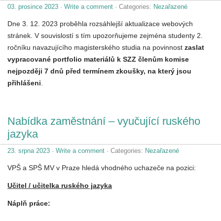
03. prosince 2023
·
Write a comment
· Categories:
Nezařazené
Dne 3. 12. 2023 proběhla rozsáhlejší aktualizace webových
stránek. V souvislostí s tím upozorňujeme zejména studenty 2.
ročníku navazujícího magisterského studia na povinnost
zaslat
vypracované portfolio materiálů k SZZ členům komise
nejpozději 7 dnů před termínem zkoušky, na který jsou
přihlášeni
.
Nabídka zaměstnání – vyučující ruského
jazyka
23. srpna 2023
·
Write a comment
· Categories:
Nezařazené
VPŠ a SPŠ MV v Praze hledá vhodného uchazeče na pozici:
Učitel / učitelka ruského jazyka
Náplň práce: