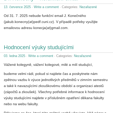
13. července 2025
·
Write a comment
· Categories:
Nezařazené
Od 31. 7. 2025 nebude funkční email J. Konečného
(jakub.konecny(at)pedf.cuni.cz). V případě potřeby využijte
emailovou adresu konecja(at)gmail.com.
Hodnocení výuky studujícími
03. ledna 2025
·
Write a comment
· Categories:
Nezařazené
Vážené kolegyně, vážení kolegové, milé a milí studující,
budeme velmi rádi, pokud si najdete čas a poskytnete nám
zpětnou vazbu k výuce jednotlivých předmětů v zimním semestru
a také k navazujícími zkouškovému období a organizaci atestů
(zápočtů a zkoušek). Všechny potřebné informace k hodnocení
výuky studujícími najdete v příslušném opatření děkana fakulty
nebo na webu fakulty.
Děkujeme za čas, který této zpětné vazbě věnujete. Váš názor a