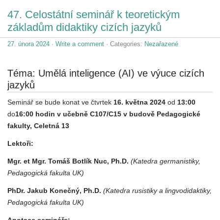
47. Celostátní seminář k teoretickým
základům didaktiky cizích jazyků
27. února 2024
·
Write a comment
· Categories:
Nezařazené
Téma: Umělá inteligence (AI) ve výuce cizích
jazyků
Seminář se bude konat ve čtvrtek
16. května 2024
od
13:00
do
16:00 hodin
v učebně C107/C15 v budově Pedagogické
fakulty, Celetná 13
Lektoři:
Mgr. et Mgr. Tomáš Botlík Nuc, Ph.D.
(Katedra germanistiky,
Pedagogická fakulta UK)
PhDr. Jakub Konečný, Ph.D.
(Katedra rusistiky a lingvodidaktiky,
Pedagogická fakulta UK)
Anotace semináře: